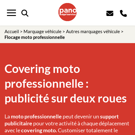
Panneau de gestion des cookies
Menu
Accueil
>
Marquage véhicule
>
Autres marquages véhicule
>
Flocage moto professionnelle
Covering moto
professionnelle :
publicité sur deux roues
La
moto professionnelle
peut devenir un
support
publicitaire
pour votre activité à chaque déplacement
avec le
covering moto.
Customiser totalement le