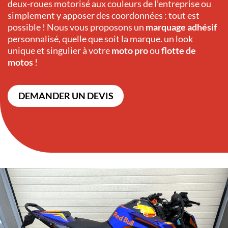
deux-roues motorisé aux couleurs de l’entreprise ou
simplement y apposer des coordonnées : tout est
possible ! Nous vous proposons un
marquage adhésif
personnalisé, quelle que soit la marque. un look
unique et singulier à votre
moto pro
ou
flotte de
motos
!
DEMANDER UN DEVIS