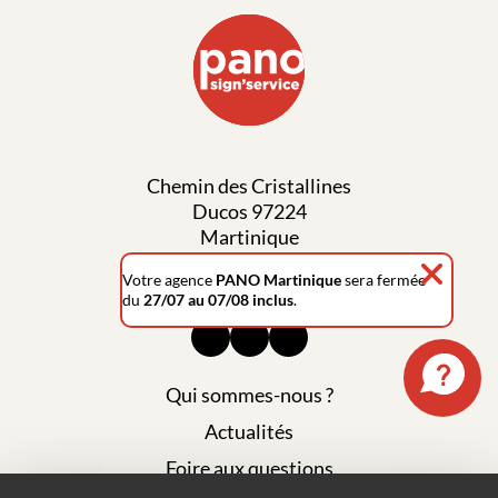
Chemin des Cristallines
Ducos 97224
Martinique
Votre agence
PANO Martinique
sera fermée
0596 42 53 60
du
27/07 au 07/08 inclus
.
Qui sommes-nous ?
Actualités
Foire aux questions