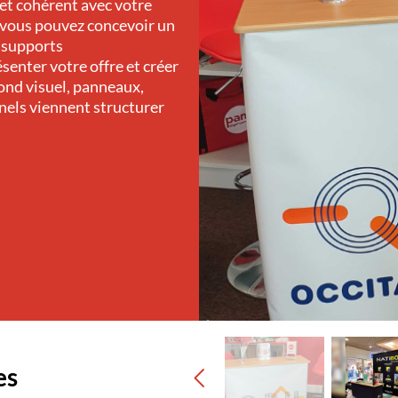
 et cohérent avec votre
 vous pouvez concevoir un
 supports
senter votre offre et créer
ond visuel, panneaux,
nels viennent structurer
es