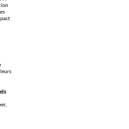
tion
des
mpact
e
uleurs
més
er,