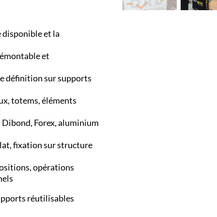
 disponible et la
démontable et
 définition sur supports
ux, totems, éléments
l
n, Dibond, Forex, aluminium
t, fixation sur structure
positions, opérations
nels
upports réutilisables