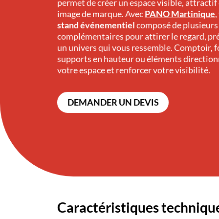
permet de créer un espace visible, attractif
image de marque. Avec
PANO Martinique
,
stand événementiel
composé de plusieurs
complémentaires pour attirer le regard, pré
un univers qui vous ressemble. Comptoir, f
supports en hauteur ou éléments direction
votre espace et renforcer votre visibilité.
DEMANDER UN DEVIS
Caractéristiques techniqu