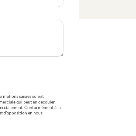
ormations saisies soient
merciale qui peut en découler.
mercialement. Conformément à la
 et d’opposition en nous