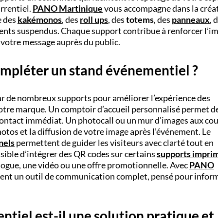
rrentiel.
PANO Martinique
vous accompagne dans la créa
e des
kakémonos
, des
roll ups
, des
totems
, des
panneaux
, 
ents suspendus. Chaque support contribue à renforcer l’i
r votre message auprès du public.
mpléter un stand événementiel ?
ar de nombreux supports pour améliorer l’expérience des
votre marque. Un comptoir d’accueil personnalisé permet d
e contact immédiat. Un photocall ou un mur d’images aux co
hotos et la diffusion de votre image après l’événement. Le
nels
permettent de guider les visiteurs avec clarté tout en
ssible d’intégrer des QR codes sur certains
supports impri
alogue, une vidéo ou une offre promotionnelle. Avec
PANO
ient un outil de communication complet, pensé pour inform
tiel est-il une solution pratique et