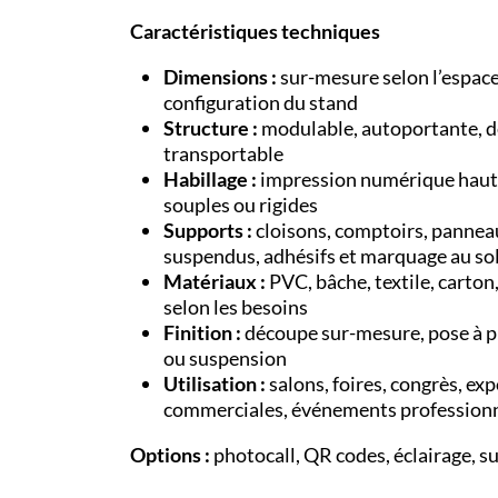
Caractéristiques techniques
Dimensions :
sur-mesure selon l’espace
configuration du stand
Structure :
modulable, autoportante, 
transportable
Habillage :
impression numérique haute
souples ou rigides
Supports :
cloisons, comptoirs, pannea
suspendus, adhésifs et marquage au so
Matériaux :
PVC, bâche, textile, carto
selon les besoins
Finition :
découpe sur-mesure, pose à pla
ou suspension
Utilisation :
salons, foires, congrès, ex
commerciales, événements profession
Options :
photocall, QR codes, éclairage, s