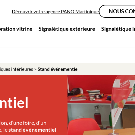
NOUS CO
Découvrir votre agence PANO Martinique
ration vitrine
Signalétique extérieure
Signalétique 
iques intérieures
>
Stand événementiel
ntiel
on, d’une foire, d’un
, le
stand événementiel