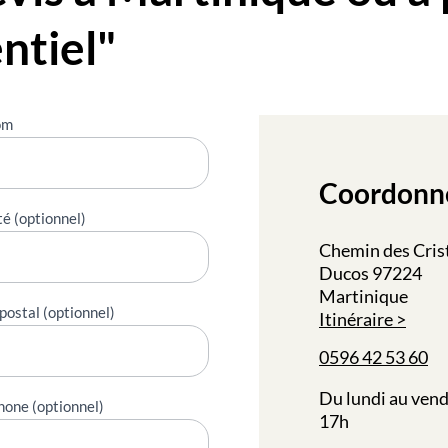
ntiel"
om
Coordonn
té (optionnel)
Chemin des Crist
Ducos 97224
Martinique
postal (optionnel)
Itinéraire
0596 42 53 60
Du lundi au vend
hone (optionnel)
17h