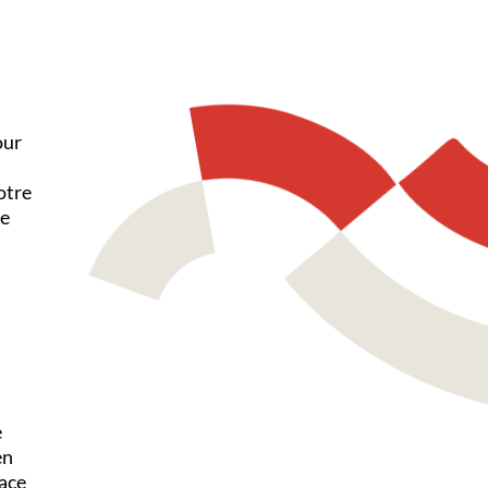
our
otre
ge
e
en
pace