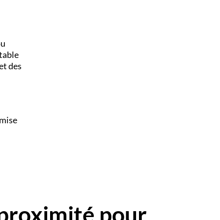
ou
table
et des
 mise
proximité pour