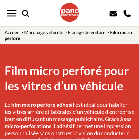
Panneau de gestion des cookies
Menu
Accueil
>
Marquage véhicule
>
Flocage de voiture
>
Film micro
perforé
Film micro perforé pour
les vitres d’un véhicule
Le
film micro perforé adhésif
est idéal pour habiller
les vitres arrière et latérales d’un véhicule d’entreprise
tout en diffusant un message publicitaire. Grâce à ses
micro-perforations
, l’
adhésif
permet une impression
personnalisée sans obstruer la vision du conducteur,