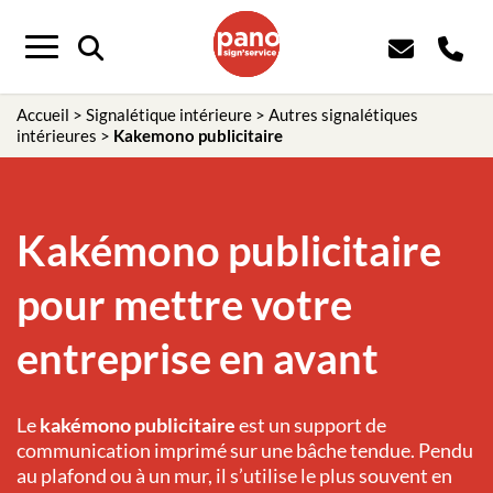
Panneau de gestion des cookies
Menu
Accueil
>
Signalétique intérieure
>
Autres signalétiques
intérieures
>
Kakemono publicitaire
Kakémono publicitaire
pour mettre votre
entreprise en avant
Le
kakémono publicitaire
est un support de
communication imprimé sur une bâche tendue. Pendu
au plafond ou à un mur, il s’utilise le plus souvent en